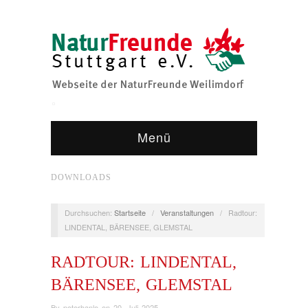
Menü
DOWNLOADS
Durchsuchen:
Startseite
/
Veranstaltungen
/
Radtour:
LINDENTAL, BÄRENSEE, GLEMSTAL
RADTOUR: LINDENTAL,
BÄRENSEE, GLEMSTAL
By
peterhanle
on
20. Juli 2025