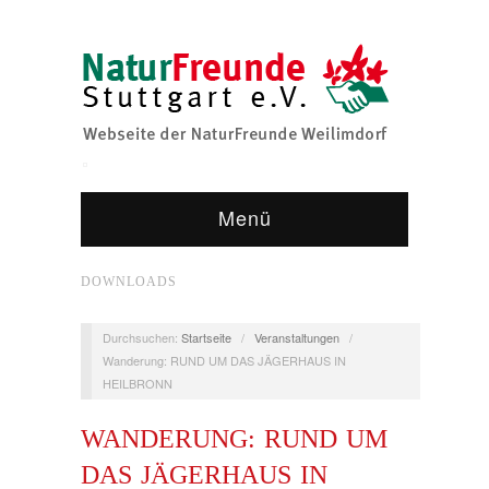
Menü
DOWNLOADS
Durchsuchen:
Startseite
/
Veranstaltungen
/
Wanderung: RUND UM DAS JÄGERHAUS IN
HEILBRONN
WANDERUNG: RUND UM
DAS JÄGERHAUS IN